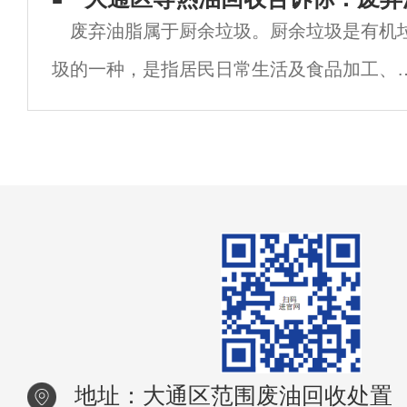
废弃油脂属于厨余垃圾。厨余垃圾是有机
若随意倾倒或填埋，这些成分会渗入土壤和
圾的一种，是指居民日常生活及食品加工、
下水，导致长期污染，破坏生态系统平衡。
食服务、单位供餐等活动中产生的垃圾，包
丢弃不用的菜叶、剩菜、剩饭、果皮、蛋壳
茶渣、骨头等，其主要来源为家庭厨房、餐
厅、
地址：大通区范围废油回收处置