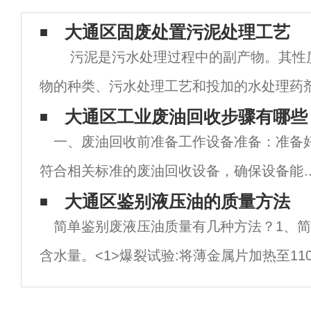
大通区固废处置污泥处理工艺
污泥是污水处理过程中的副产物。其性
物的种类、污水处理工艺和投加的水处理药
其共同点是含水率均高达百分之98.5~百分之9
大通区工业废油回收步骤有哪些
一、废油回收前准备工作设备准备：准备
性质不同，处
符合相关标准的废油回收设备，确保设备能
正常运行并满足回收要求。废油筛选与预处
大通区鉴别液压油的质量方法
简单鉴别废液压油质量有几种方法？1、
理：对废油进行初步的筛选、过滤和去除杂
含水量。<1>爆裂试验:将薄金属片加热至11
处理，以减少后续处理难度。鉴别与分离：
滴液压油。如果油爆裂证明液压油含有水分
可能